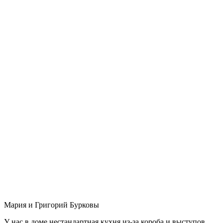
Мария и Григорий Бурковы
У нас в доме нестандартная кухня из-за короба и выступов,