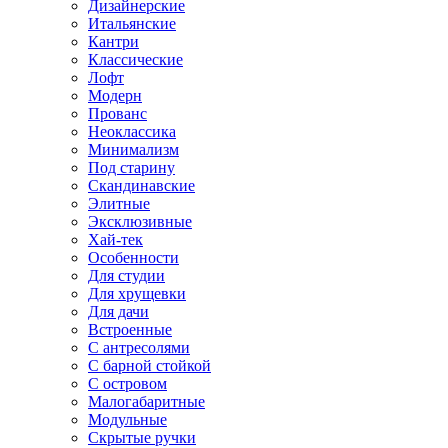
Дизайнерские
Итальянские
Кантри
Классические
Лофт
Модерн
Прованс
Неоклассика
Минимализм
Под старину
Скандинавские
Элитные
Эксклюзивные
Хай-тек
Особенности
Для студии
Для хрущевки
Для дачи
Встроенные
С антресолями
С барной стойкой
С островом
Малогабаритные
Модульные
Скрытые ручки