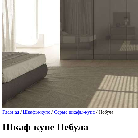
Главная
/
Шкафы-купе
/
Серые шкафы-купе
/ Небула
Шкаф-купе Небула