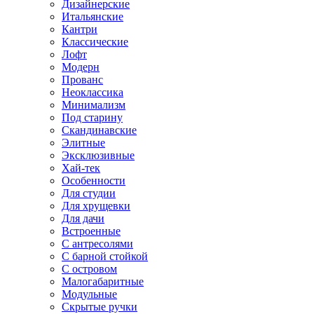
Дизайнерские
Итальянские
Кантри
Классические
Лофт
Модерн
Прованс
Неоклассика
Минимализм
Под старину
Скандинавские
Элитные
Эксклюзивные
Хай-тек
Особенности
Для студии
Для хрущевки
Для дачи
Встроенные
С антресолями
С барной стойкой
С островом
Малогабаритные
Модульные
Скрытые ручки