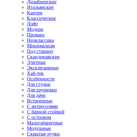
Дизайнерские
Итальянские
Кантри
Классические
Лофт
Модерн
Прованс
Неоклассика
Минимализм
Под старину
Скандинавские
Элитные
Эксклюзивные
Хай-тек
Особенности
Для студии
Для хрущевки
Для дачи
Встроенные
С антресолями
С барной стойкой
С островом
Малогабаритные
Модульные
Скрытые ручки