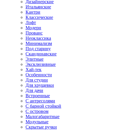
Дизайнерские
Итальянские
Кантри
Классические
Лофт
Модерн
Прованс
Неоклассика
Минимализм
Под старину
Скандинавские
Элитные
Эксклюзивные
Хай-тек
Особенности
Для студии
Для хрущевки
Для дачи
Встроенные
С антресолями
С барной стойкой
С островом
Малогабаритные
Модульные
Скрытые ручки