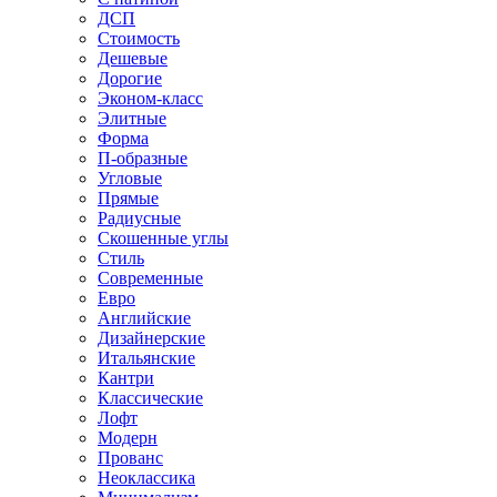
ДСП
Стоимость
Дешевые
Дорогие
Эконом-класс
Элитные
Форма
П-образные
Угловые
Прямые
Радиусные
Скошенные углы
Стиль
Современные
Евро
Английские
Дизайнерские
Итальянские
Кантри
Классические
Лофт
Модерн
Прованс
Неоклассика