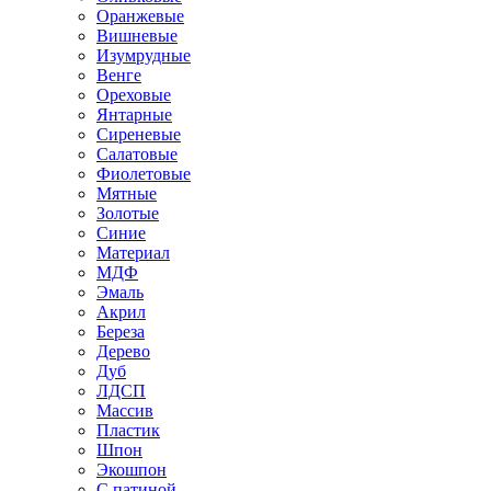
Оранжевые
Вишневые
Изумрудные
Венге
Ореховые
Янтарные
Сиреневые
Салатовые
Фиолетовые
Мятные
Золотые
Синие
Материал
МДФ
Эмаль
Акрил
Береза
Дерево
Дуб
ЛДСП
Массив
Пластик
Шпон
Экошпон
С патиной