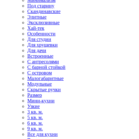
Минимализм
Под старину
Скандинавские
Элитные
Эксклюзивные
Хай-тек
Особенности
Для студии
Для хрущевки
Для дачи
Встроенные
С антресолями
С барной стойкой
С островом
Малогабаритные
Модульные
Скрытые ручки
Размер
Мини-кухни
Узкие
3 кв. м.
5 кв. м.
6 кв. м.
9 кв. м.
Все для кухни