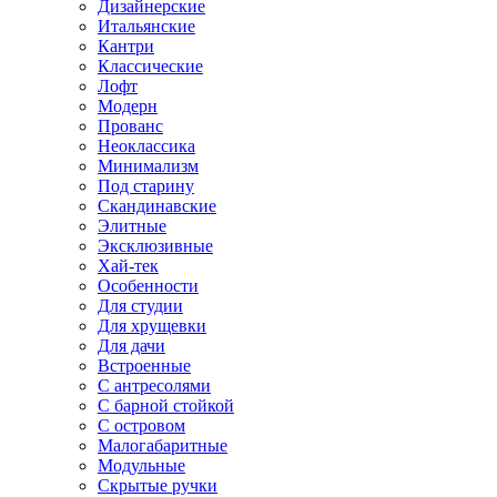
Дизайнерские
Итальянские
Кантри
Классические
Лофт
Модерн
Прованс
Неоклассика
Минимализм
Под старину
Скандинавские
Элитные
Эксклюзивные
Хай-тек
Особенности
Для студии
Для хрущевки
Для дачи
Встроенные
С антресолями
С барной стойкой
С островом
Малогабаритные
Модульные
Скрытые ручки