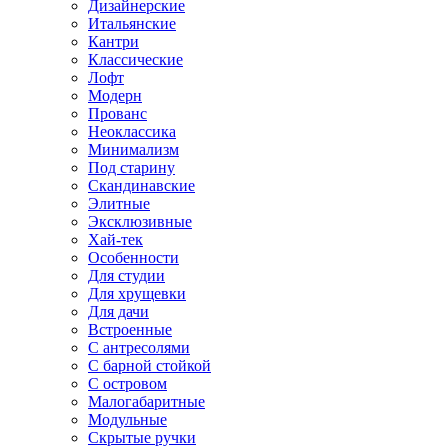
Дизайнерские
Итальянские
Кантри
Классические
Лофт
Модерн
Прованс
Неоклассика
Минимализм
Под старину
Скандинавские
Элитные
Эксклюзивные
Хай-тек
Особенности
Для студии
Для хрущевки
Для дачи
Встроенные
С антресолями
С барной стойкой
С островом
Малогабаритные
Модульные
Скрытые ручки