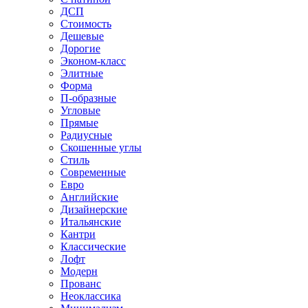
ДСП
Стоимость
Дешевые
Дорогие
Эконом-класс
Элитные
Форма
П-образные
Угловые
Прямые
Радиусные
Скошенные углы
Стиль
Современные
Евро
Английские
Дизайнерские
Итальянские
Кантри
Классические
Лофт
Модерн
Прованс
Неоклассика