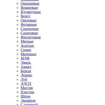
Оранжевые
Вишневые
Изумрудные
Венге
Ореховые
Янтарные
Сиреневые
Салатовые
Фиолетовые
Мятные
Золотые
Синие
Материал
МДФ
Эмаль
Акрил
Береза
Дерево
Дуб
ЛДСП
Массив
Пластик
Шпон
Экошпон
С патиной