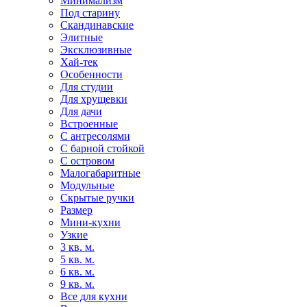
Минимализм
Под старину
Скандинавские
Элитные
Эксклюзивные
Хай-тек
Особенности
Для студии
Для хрущевки
Для дачи
Встроенные
С антресолями
С барной стойкой
С островом
Малогабаритные
Модульные
Скрытые ручки
Размер
Мини-кухни
Узкие
3 кв. м.
5 кв. м.
6 кв. м.
9 кв. м.
Все для кухни