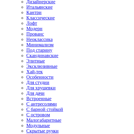
Дизайнерские
Итальянские
Кантри
Классические
Лофт
Модерн
Прованс
Неоклассика
Минимализм
Под старину
Скандинавские
Элитные
Эксклюзивные
Хай-тек
Особенности
Для студии
Для хрущевки
Для дачи
Встроенные
С антресолями
С барной стойкой
С островом
Малогабаритные
Модульные
Скрытые ручки