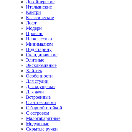
Дизайнерские
Итальянские
Кантри
Классические
Лофт
Модерн
Прованс
Неоклассика
Минимализм
Под старину
Скандинавские
Элитные
Эксклюзивные
Хай-тек
Особенности
Для студии
Для хрущевки
Для дачи
Встроенные
С антресолями
С барной стойкой
С островом
Малогабаритные
Модульные
Скрытые ручки