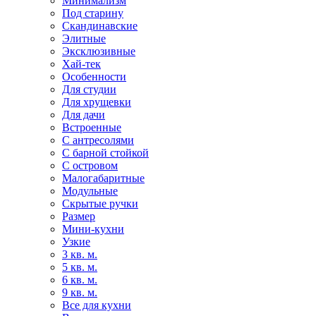
Минимализм
Под старину
Скандинавские
Элитные
Эксклюзивные
Хай-тек
Особенности
Для студии
Для хрущевки
Для дачи
Встроенные
С антресолями
С барной стойкой
С островом
Малогабаритные
Модульные
Скрытые ручки
Размер
Мини-кухни
Узкие
3 кв. м.
5 кв. м.
6 кв. м.
9 кв. м.
Все для кухни