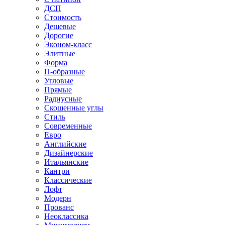
ДСП
Стоимость
Дешевые
Дорогие
Эконом-класс
Элитные
Форма
П-образные
Угловые
Прямые
Радиусные
Скошенные углы
Стиль
Современные
Евро
Английские
Дизайнерские
Итальянские
Кантри
Классические
Лофт
Модерн
Прованс
Неоклассика