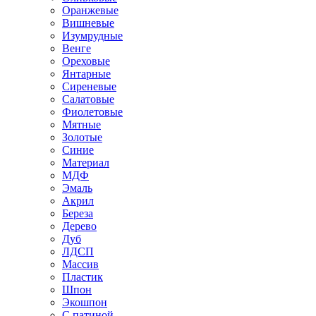
Оранжевые
Вишневые
Изумрудные
Венге
Ореховые
Янтарные
Сиреневые
Салатовые
Фиолетовые
Мятные
Золотые
Синие
Материал
МДФ
Эмаль
Акрил
Береза
Дерево
Дуб
ЛДСП
Массив
Пластик
Шпон
Экошпон
С патиной