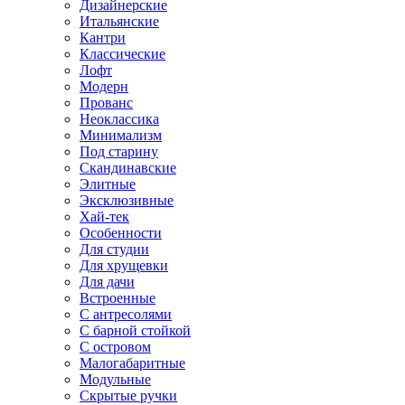
Дизайнерские
Итальянские
Кантри
Классические
Лофт
Модерн
Прованс
Неоклассика
Минимализм
Под старину
Скандинавские
Элитные
Эксклюзивные
Хай-тек
Особенности
Для студии
Для хрущевки
Для дачи
Встроенные
С антресолями
С барной стойкой
С островом
Малогабаритные
Модульные
Скрытые ручки