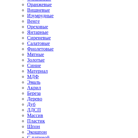
Оранжевые
Вишневые
Изумрудные
Венге
Ореховые
Янтарные
Сиреневые
Салатовые
Фиолетовые
Мятные
Золотые
Синие
Материал
МДФ
Эмаль
Акрил
Береза
Дерево
Дуб
ЛДСП
Массив
Пластик
Шпон
Экошпон
С патиной