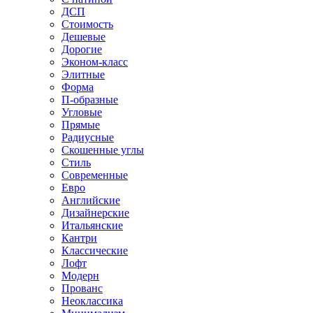
ДСП
Стоимость
Дешевые
Дорогие
Эконом-класс
Элитные
Форма
П-образные
Угловые
Прямые
Радиусные
Скошенные углы
Стиль
Современные
Евро
Английские
Дизайнерские
Итальянские
Кантри
Классические
Лофт
Модерн
Прованс
Неоклассика