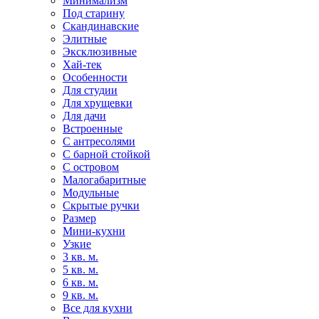
Минимализм
Под старину
Скандинавские
Элитные
Эксклюзивные
Хай-тек
Особенности
Для студии
Для хрущевки
Для дачи
Встроенные
С антресолями
С барной стойкой
С островом
Малогабаритные
Модульные
Скрытые ручки
Размер
Мини-кухни
Узкие
3 кв. м.
5 кв. м.
6 кв. м.
9 кв. м.
Все для кухни