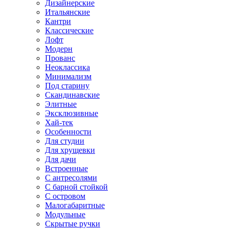
Дизайнерские
Итальянские
Кантри
Классические
Лофт
Модерн
Прованс
Неоклассика
Минимализм
Под старину
Скандинавские
Элитные
Эксклюзивные
Хай-тек
Особенности
Для студии
Для хрущевки
Для дачи
Встроенные
С антресолями
С барной стойкой
С островом
Малогабаритные
Модульные
Скрытые ручки