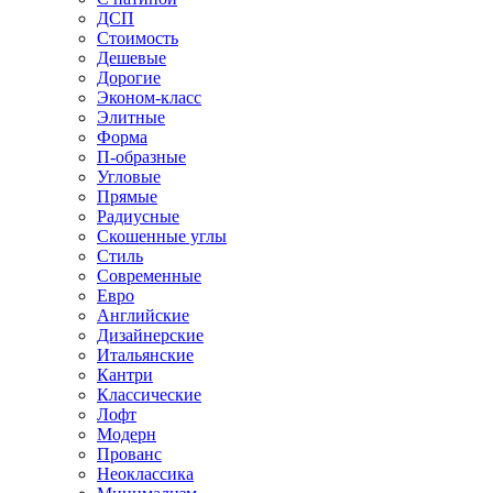
ДСП
Стоимость
Дешевые
Дорогие
Эконом-класс
Элитные
Форма
П-образные
Угловые
Прямые
Радиусные
Скошенные углы
Стиль
Современные
Евро
Английские
Дизайнерские
Итальянские
Кантри
Классические
Лофт
Модерн
Прованс
Неоклассика