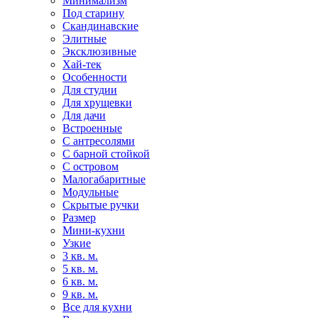
Минимализм
Под старину
Скандинавские
Элитные
Эксклюзивные
Хай-тек
Особенности
Для студии
Для хрущевки
Для дачи
Встроенные
С антресолями
С барной стойкой
С островом
Малогабаритные
Модульные
Скрытые ручки
Размер
Мини-кухни
Узкие
3 кв. м.
5 кв. м.
6 кв. м.
9 кв. м.
Все для кухни