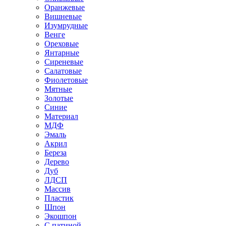
Оранжевые
Вишневые
Изумрудные
Венге
Ореховые
Янтарные
Сиреневые
Салатовые
Фиолетовые
Мятные
Золотые
Синие
Материал
МДФ
Эмаль
Акрил
Береза
Дерево
Дуб
ЛДСП
Массив
Пластик
Шпон
Экошпон
С патиной