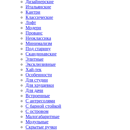
Дизайнерские
Итальянские
Кантри
Классические
Лофт
Модерн
Прованс
Неоклассика
Минимализм
Под старину
Скандинавские
Элитные
Эксклюзивные
Хай-тек
Особенности
Для студии
Для хрущевки
Для дачи
Встроенные
С антресолями
С барной стойкой
С островом
Малогабаритные
Модульные
Скрытые ручки