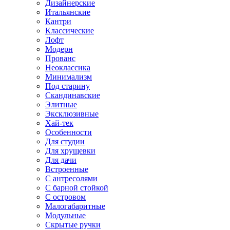
Дизайнерские
Итальянские
Кантри
Классические
Лофт
Модерн
Прованс
Неоклассика
Минимализм
Под старину
Скандинавские
Элитные
Эксклюзивные
Хай-тек
Особенности
Для студии
Для хрущевки
Для дачи
Встроенные
С антресолями
С барной стойкой
С островом
Малогабаритные
Модульные
Скрытые ручки