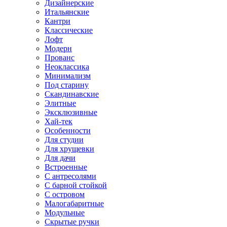
Дизайнерские
Итальянские
Кантри
Классические
Лофт
Модерн
Прованс
Неоклассика
Минимализм
Под старину
Скандинавские
Элитные
Эксклюзивные
Хай-тек
Особенности
Для студии
Для хрущевки
Для дачи
Встроенные
С антресолями
С барной стойкой
С островом
Малогабаритные
Модульные
Скрытые ручки