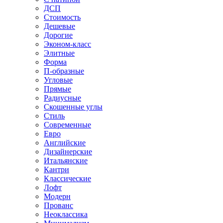
ДСП
Стоимость
Дешевые
Дорогие
Эконом-класс
Элитные
Форма
П-образные
Угловые
Прямые
Радиусные
Скошенные углы
Стиль
Современные
Евро
Английские
Дизайнерские
Итальянские
Кантри
Классические
Лофт
Модерн
Прованс
Неоклассика