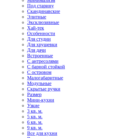
Минимализм
Под старину
Скандинавские
Элитные
Эксклюзивные
Хай-тек
Особенности
Для студии
Для хрущевки
Для дачи
Встроенные
С антресолями
С барной стойкой
С островом
Малогабаритные
Модульные
Скрытые ручки
Размер
Мини-кухни
Узкие
3 кв. м.
5 кв. м.
6 кв. м.
9 кв. м.
Все для кухни