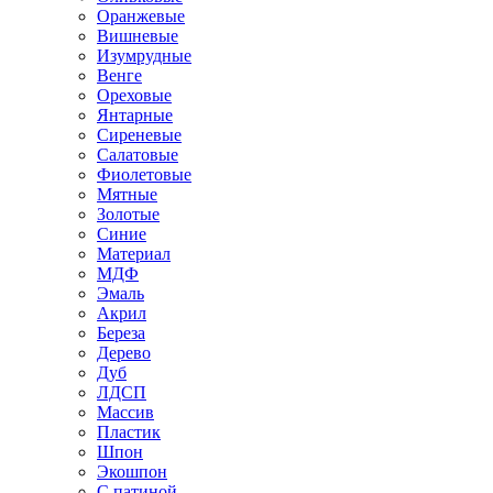
Оранжевые
Вишневые
Изумрудные
Венге
Ореховые
Янтарные
Сиреневые
Салатовые
Фиолетовые
Мятные
Золотые
Синие
Материал
МДФ
Эмаль
Акрил
Береза
Дерево
Дуб
ЛДСП
Массив
Пластик
Шпон
Экошпон
С патиной