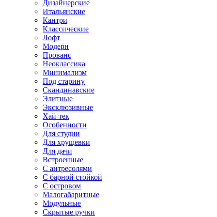
Дизайнерские
Итальянские
Кантри
Классические
Лофт
Модерн
Прованс
Неоклассика
Минимализм
Под старину
Скандинавские
Элитные
Эксклюзивные
Хай-тек
Особенности
Для студии
Для хрущевки
Для дачи
Встроенные
С антресолями
С барной стойкой
С островом
Малогабаритные
Модульные
Скрытые ручки