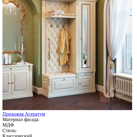
Прихожая Агератум
Материал фасада:
МДФ
Стиль:
Классический