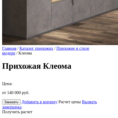
Главная
/
Каталог прихожих
/
Прихожие в стиле
модерн
/ Клеома
Прихожая Клеома
Цена:
от 140 000
руб.
Добавить в корзину
Расчет цены
Вызвать
Заказать
замерщика
Получить расчет