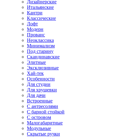
Дизайнерские
Итальянские
Кантри
Классические
Лофт
Модерн
Прованс
Неоклассика
Минимализм
Под старину
Скандинавские
Элитные
Эксклюзивные
Хай-тек
Особенности
Для студии
Для хрущевки
Для дачи
Встроенные
С антресолями
С барной стойкой
С островом
Малогабаритные
Модульные
Скрытые ручки