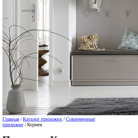
Главная
/
Каталог прихожих
/
Современные
прихожие
/ Кермек