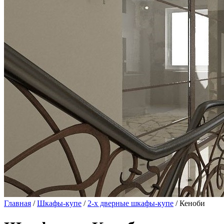
Главная
/
Шкафы-купе
/
2-х дверные шкафы-купе
/ Кеноби