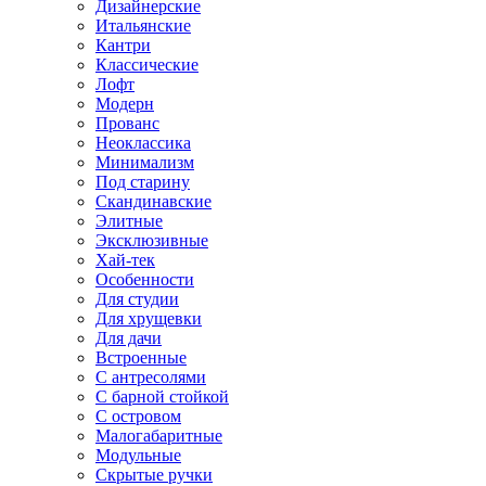
Дизайнерские
Итальянские
Кантри
Классические
Лофт
Модерн
Прованс
Неоклассика
Минимализм
Под старину
Скандинавские
Элитные
Эксклюзивные
Хай-тек
Особенности
Для студии
Для хрущевки
Для дачи
Встроенные
С антресолями
С барной стойкой
С островом
Малогабаритные
Модульные
Скрытые ручки