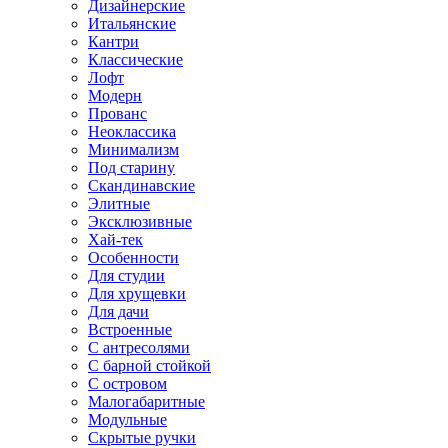
Дизайнерские
Итальянские
Кантри
Классические
Лофт
Модерн
Прованс
Неоклассика
Минимализм
Под старину
Скандинавские
Элитные
Эксклюзивные
Хай-тек
Особенности
Для студии
Для хрущевки
Для дачи
Встроенные
С антресолями
С барной стойкой
С островом
Малогабаритные
Модульные
Скрытые ручки