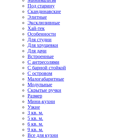
Минимализм
Под старину
Скандинавские
Элитные
Эксклюзивные
Хай-тек
Особенности
Для студии
Для хрущевки
Для дачи
Встроенные
С антресолями
С барной стойкой
С островом
Малогабаритные
Модульные
Скрытые ручки
Размер
Мини-кухни
Узкие
3 кв. м.
5 кв. м.
6 кв. м.
9 кв. м.
Все для кухни