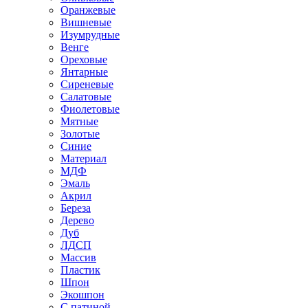
Оранжевые
Вишневые
Изумрудные
Венге
Ореховые
Янтарные
Сиреневые
Салатовые
Фиолетовые
Мятные
Золотые
Синие
Материал
МДФ
Эмаль
Акрил
Береза
Дерево
Дуб
ЛДСП
Массив
Пластик
Шпон
Экошпон
С патиной