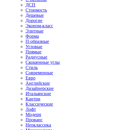
ДСП
Стоимость
Дешевые
Дорогие
Эконом-класс
Элитные
Форма
П-образные
Угловые
Прямые
Радиусные
Скошенные углы
Стиль
Современные
Евро
Английские
Дизайнерские
Итальянские
Кантри
Классические
Лофт
Модерн
Прованс
Неоклассика