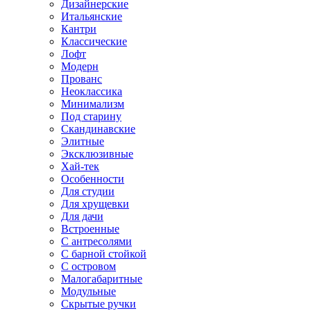
Дизайнерские
Итальянские
Кантри
Классические
Лофт
Модерн
Прованс
Неоклассика
Минимализм
Под старину
Скандинавские
Элитные
Эксклюзивные
Хай-тек
Особенности
Для студии
Для хрущевки
Для дачи
Встроенные
С антресолями
С барной стойкой
С островом
Малогабаритные
Модульные
Скрытые ручки