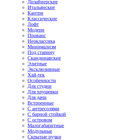
Дизайнерские
Итальянские
Кантри
Классические
Лофт
Модерн
Прованс
Неоклассика
Минимализм
Под старину
Скандинавские
Элитные
Эксклюзивные
Хай-тек
Особенности
Для студии
Для хрущевки
Для дачи
Встроенные
С антресолями
С барной стойкой
С островом
Малогабаритные
Модульные
Скрытые ручки