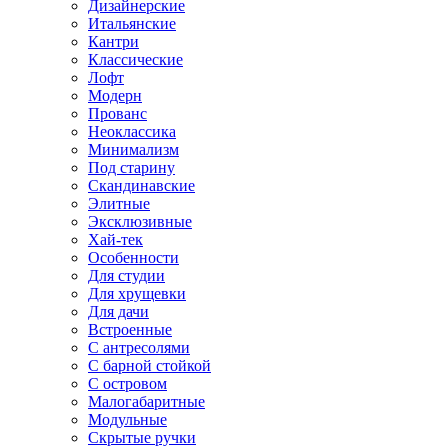
Дизайнерские
Итальянские
Кантри
Классические
Лофт
Модерн
Прованс
Неоклассика
Минимализм
Под старину
Скандинавские
Элитные
Эксклюзивные
Хай-тек
Особенности
Для студии
Для хрущевки
Для дачи
Встроенные
С антресолями
С барной стойкой
С островом
Малогабаритные
Модульные
Скрытые ручки