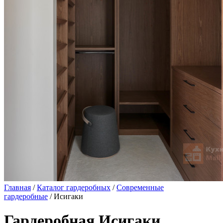
Главная
/
Каталог гардеробных
/
Современные
гардеробные
/ Исигаки
Гардеробная Исигаки