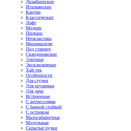
Дизайнерские
Итальянские
Кантри
Классические
Лофт
Модерн
Прованс
Неоклассика
Минимализм
Под старину
Скандинавские
Элитные
Эксклюзивные
Хай-тек
Особенности
Для студии
Для хрущевки
Для дачи
Встроенные
С антресолями
С барной стойкой
С островом
Малогабаритные
Модульные
Скрытые ручки