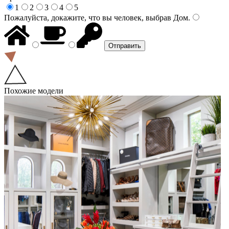
1
2
3
4
5
Пожалуйста, докажите, что вы человек, выбрав
Дом
.
Похожие модели