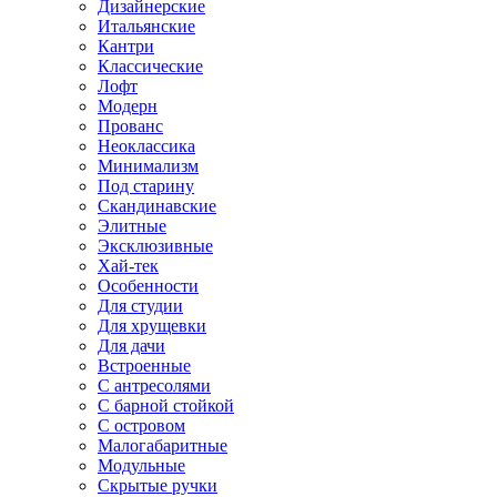
Дизайнерские
Итальянские
Кантри
Классические
Лофт
Модерн
Прованс
Неоклассика
Минимализм
Под старину
Скандинавские
Элитные
Эксклюзивные
Хай-тек
Особенности
Для студии
Для хрущевки
Для дачи
Встроенные
С антресолями
С барной стойкой
С островом
Малогабаритные
Модульные
Скрытые ручки