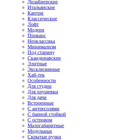
Дизайнерские
Итальянские
Кантри
Классические
Лофт
Модерн
Прованс
Неоклассика
Минимализм
Под старину
Скандинавские
Элитные
Эксклюзивные
Хай-тек
Особенности
Для студии
Для хрущевки
Для дачи
Встроенные
С антресолями
С барной стойкой
С островом
Малогабаритные
Модульные
Скрытые ручки