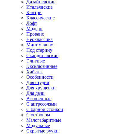
Дизайнерские
Итальянские
Кантри
Классические
Лофт
Модерн
Прованс
Неоклассика
Минимализм
Под старину
Скандинавские
Элитные
Эксклюзивные
Хай-тек
Особенности
Для студии
Для хрущевки
Для дачи
Встроенные
С антресолями
С барной стойкой
С островом
Малогабаритные
Модульные
Скрытые ручки