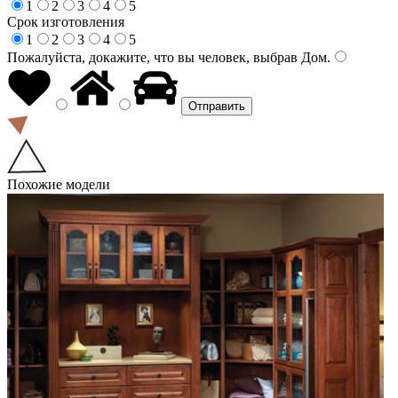
1
2
3
4
5
Срок изготовления
1
2
3
4
5
Пожалуйста, докажите, что вы человек, выбрав
Дом
.
Похожие модели