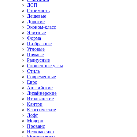
ДСП
Стоимость
Дешевые
Дорогие
Эконом-класс
Элитные
Форма
П-образные
Угловые
Прямые
Радиусные
Скошенные углы
Стиль
Современные
Евро
Английские
Дизайнерские
Итальянские
Кантри
Классические
Лофт
Модерн
Прованс
Неоклассика