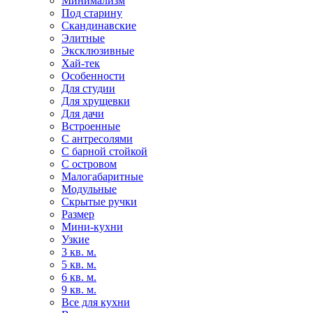
Минимализм
Под старину
Скандинавские
Элитные
Эксклюзивные
Хай-тек
Особенности
Для студии
Для хрущевки
Для дачи
Встроенные
С антресолями
С барной стойкой
С островом
Малогабаритные
Модульные
Скрытые ручки
Размер
Мини-кухни
Узкие
3 кв. м.
5 кв. м.
6 кв. м.
9 кв. м.
Все для кухни