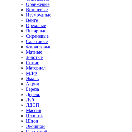
Оранжевые
Вишневые
Изумрудные
Венге
Ореховые
Янтарные
Сиреневые
Салатовые
Фиолетовые
Мятные
Золотые
Синие
Материал
МДФ
Эмаль
Акрил
Береза
Дерево
Дуб
ЛДСП
Массив
Пластик
Шпон
Экошпон
С патиной