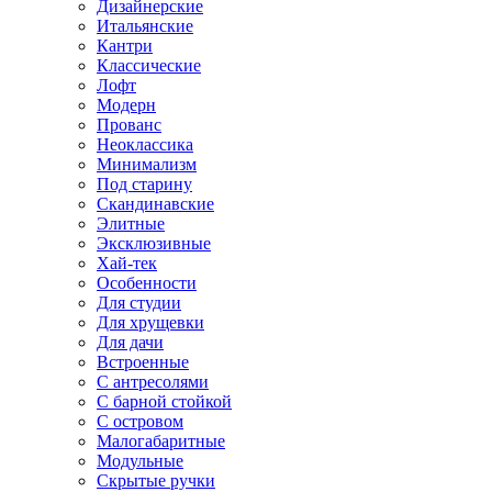
Дизайнерские
Итальянские
Кантри
Классические
Лофт
Модерн
Прованс
Неоклассика
Минимализм
Под старину
Скандинавские
Элитные
Эксклюзивные
Хай-тек
Особенности
Для студии
Для хрущевки
Для дачи
Встроенные
С антресолями
С барной стойкой
С островом
Малогабаритные
Модульные
Скрытые ручки