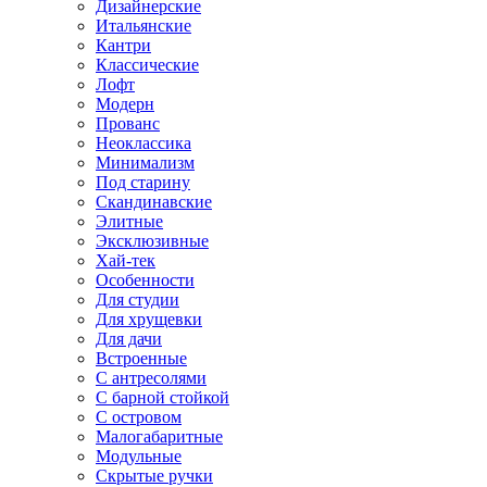
Дизайнерские
Итальянские
Кантри
Классические
Лофт
Модерн
Прованс
Неоклассика
Минимализм
Под старину
Скандинавские
Элитные
Эксклюзивные
Хай-тек
Особенности
Для студии
Для хрущевки
Для дачи
Встроенные
С антресолями
С барной стойкой
С островом
Малогабаритные
Модульные
Скрытые ручки