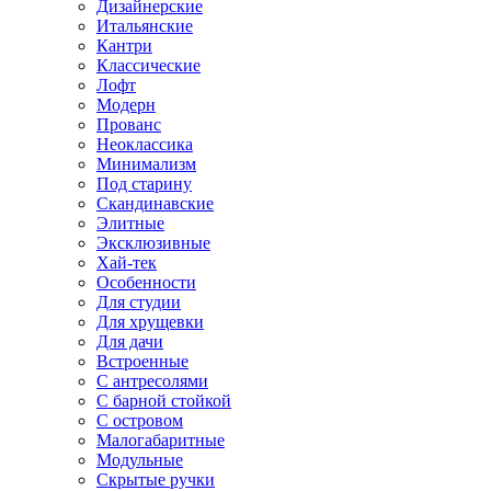
Дизайнерские
Итальянские
Кантри
Классические
Лофт
Модерн
Прованс
Неоклассика
Минимализм
Под старину
Скандинавские
Элитные
Эксклюзивные
Хай-тек
Особенности
Для студии
Для хрущевки
Для дачи
Встроенные
С антресолями
С барной стойкой
С островом
Малогабаритные
Модульные
Скрытые ручки