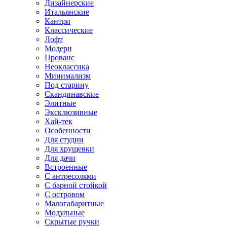
Дизайнерские
Итальянские
Кантри
Классические
Лофт
Модерн
Прованс
Неоклассика
Минимализм
Под старину
Скандинавские
Элитные
Эксклюзивные
Хай-тек
Особенности
Для студии
Для хрущевки
Для дачи
Встроенные
С антресолями
С барной стойкой
С островом
Малогабаритные
Модульные
Скрытые ручки