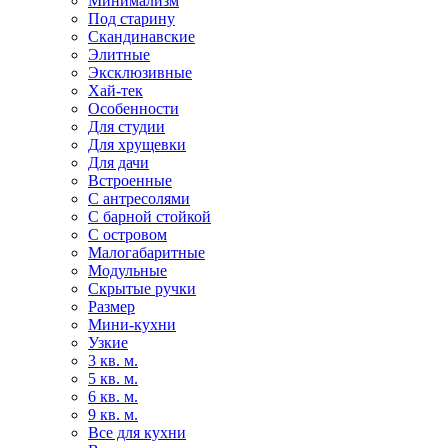
Минимализм
Под старину
Скандинавские
Элитные
Эксклюзивные
Хай-тек
Особенности
Для студии
Для хрущевки
Для дачи
Встроенные
С антресолями
С барной стойкой
С островом
Малогабаритные
Модульные
Скрытые ручки
Размер
Мини-кухни
Узкие
3 кв. м.
5 кв. м.
6 кв. м.
9 кв. м.
Все для кухни