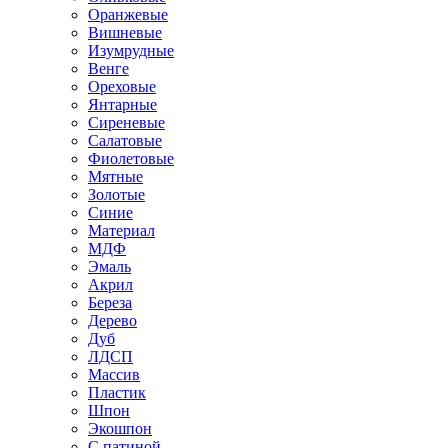
Оранжевые
Вишневые
Изумрудные
Венге
Ореховые
Янтарные
Сиреневые
Салатовые
Фиолетовые
Мятные
Золотые
Синие
Материал
МДФ
Эмаль
Акрил
Береза
Дерево
Дуб
ЛДСП
Массив
Пластик
Шпон
Экошпон
С патиной