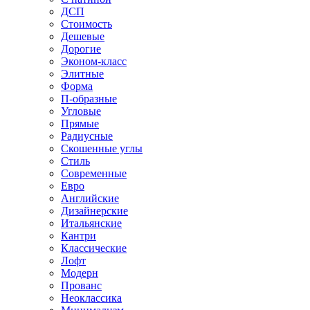
ДСП
Стоимость
Дешевые
Дорогие
Эконом-класс
Элитные
Форма
П-образные
Угловые
Прямые
Радиусные
Скошенные углы
Стиль
Современные
Евро
Английские
Дизайнерские
Итальянские
Кантри
Классические
Лофт
Модерн
Прованс
Неоклассика