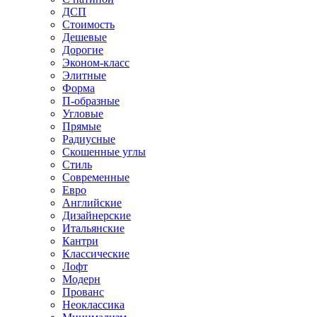
ДСП
Стоимость
Дешевые
Дорогие
Эконом-класс
Элитные
Форма
П-образные
Угловые
Прямые
Радиусные
Скошенные углы
Стиль
Современные
Евро
Английские
Дизайнерские
Итальянские
Кантри
Классические
Лофт
Модерн
Прованс
Неоклассика