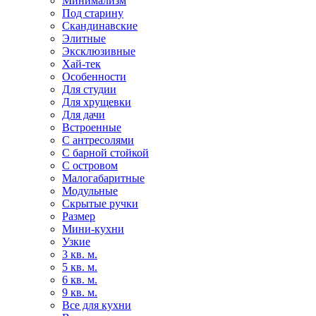
Минимализм
Под старину
Скандинавские
Элитные
Эксклюзивные
Хай-тек
Особенности
Для студии
Для хрущевки
Для дачи
Встроенные
С антресолями
С барной стойкой
С островом
Малогабаритные
Модульные
Скрытые ручки
Размер
Мини-кухни
Узкие
3 кв. м.
5 кв. м.
6 кв. м.
9 кв. м.
Все для кухни