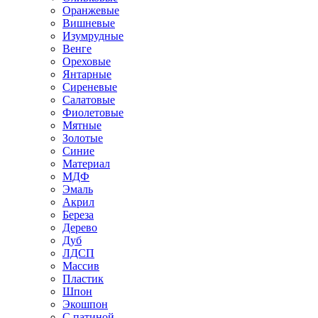
Оранжевые
Вишневые
Изумрудные
Венге
Ореховые
Янтарные
Сиреневые
Салатовые
Фиолетовые
Мятные
Золотые
Синие
Материал
МДФ
Эмаль
Акрил
Береза
Дерево
Дуб
ЛДСП
Массив
Пластик
Шпон
Экошпон
С патиной