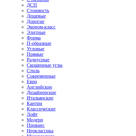
ДСП
Стоимость
Дешевые
Дорогие
Эконом-класс
Элитные
Форма
П-образные
Угловые
Прямые
Радиусные
Скошенные углы
Стиль
Современные
Евро
Английские
Дизайнерские
Итальянские
Кантри
Классические
Лофт
Модерн
Прованс
Неоклассика