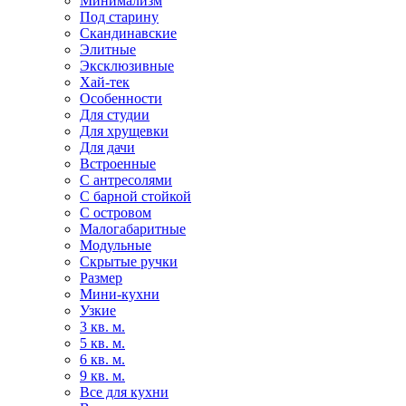
Минимализм
Под старину
Скандинавские
Элитные
Эксклюзивные
Хай-тек
Особенности
Для студии
Для хрущевки
Для дачи
Встроенные
С антресолями
С барной стойкой
С островом
Малогабаритные
Модульные
Скрытые ручки
Размер
Мини-кухни
Узкие
3 кв. м.
5 кв. м.
6 кв. м.
9 кв. м.
Все для кухни