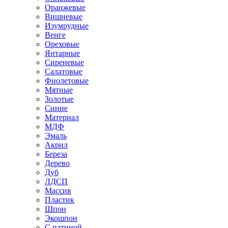
Оранжевые
Вишневые
Изумрудные
Венге
Ореховые
Янтарные
Сиреневые
Салатовые
Фиолетовые
Мятные
Золотые
Синие
Материал
МДФ
Эмаль
Акрил
Береза
Дерево
Дуб
ЛДСП
Массив
Пластик
Шпон
Экошпон
С патиной