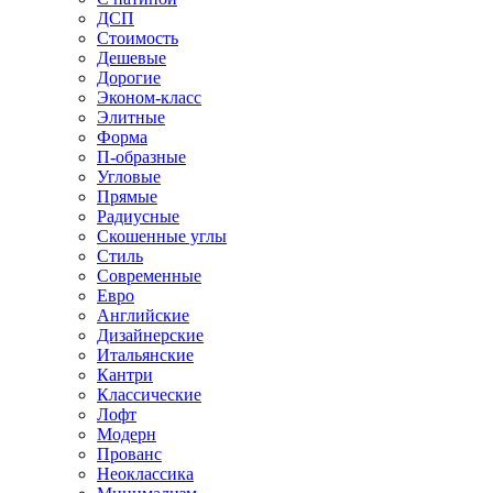
ДСП
Стоимость
Дешевые
Дорогие
Эконом-класс
Элитные
Форма
П-образные
Угловые
Прямые
Радиусные
Скошенные углы
Стиль
Современные
Евро
Английские
Дизайнерские
Итальянские
Кантри
Классические
Лофт
Модерн
Прованс
Неоклассика