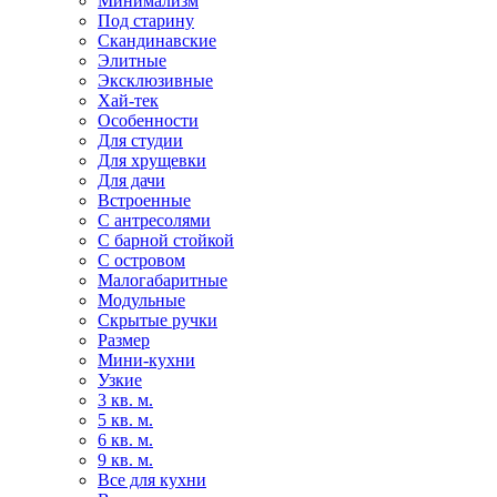
Минимализм
Под старину
Скандинавские
Элитные
Эксклюзивные
Хай-тек
Особенности
Для студии
Для хрущевки
Для дачи
Встроенные
С антресолями
С барной стойкой
С островом
Малогабаритные
Модульные
Скрытые ручки
Размер
Мини-кухни
Узкие
3 кв. м.
5 кв. м.
6 кв. м.
9 кв. м.
Все для кухни