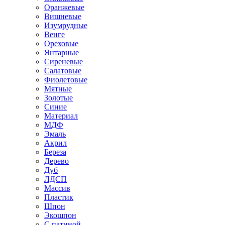
Оранжевые
Вишневые
Изумрудные
Венге
Ореховые
Янтарные
Сиреневые
Салатовые
Фиолетовые
Мятные
Золотые
Синие
Материал
МДФ
Эмаль
Акрил
Береза
Дерево
Дуб
ЛДСП
Массив
Пластик
Шпон
Экошпон
С патиной