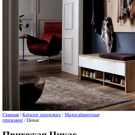
Главная
/
Каталог прихожих
/
Малогабаритные
прихожие
/ Цикас
Прихожая Цикас