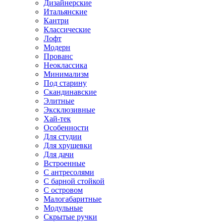
Дизайнерские
Итальянские
Кантри
Классические
Лофт
Модерн
Прованс
Неоклассика
Минимализм
Под старину
Скандинавские
Элитные
Эксклюзивные
Хай-тек
Особенности
Для студии
Для хрущевки
Для дачи
Встроенные
С антресолями
С барной стойкой
С островом
Малогабаритные
Модульные
Скрытые ручки