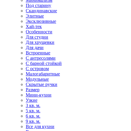
Минимализм
Под старину
Скандинавские
Элитные
Эксклюзивные
Хай-тек
Особенности
Для студии
Для хрущевки
Для дачи
Встроенные
С антресолями
С барной стойкой
С островом
Малогабаритные
Модульные
Скрытые ручки
Размер
Мини-кухни
Узкие
3 кв. м.
5 кв. м.
6 кв. м.
9 кв. м.
Все для кухни