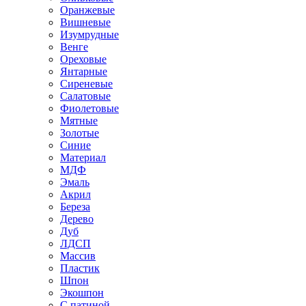
Оранжевые
Вишневые
Изумрудные
Венге
Ореховые
Янтарные
Сиреневые
Салатовые
Фиолетовые
Мятные
Золотые
Синие
Материал
МДФ
Эмаль
Акрил
Береза
Дерево
Дуб
ЛДСП
Массив
Пластик
Шпон
Экошпон
С патиной