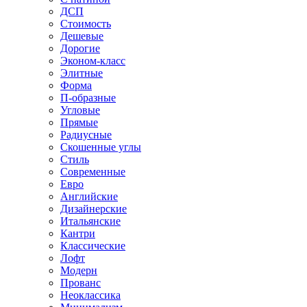
ДСП
Стоимость
Дешевые
Дорогие
Эконом-класс
Элитные
Форма
П-образные
Угловые
Прямые
Радиусные
Скошенные углы
Стиль
Современные
Евро
Английские
Дизайнерские
Итальянские
Кантри
Классические
Лофт
Модерн
Прованс
Неоклассика