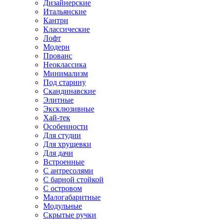
Дизайнерские
Итальянские
Кантри
Классические
Лофт
Модерн
Прованс
Неоклассика
Минимализм
Под старину
Скандинавские
Элитные
Эксклюзивные
Хай-тек
Особенности
Для студии
Для хрущевки
Для дачи
Встроенные
С антресолями
С барной стойкой
С островом
Малогабаритные
Модульные
Скрытые ручки