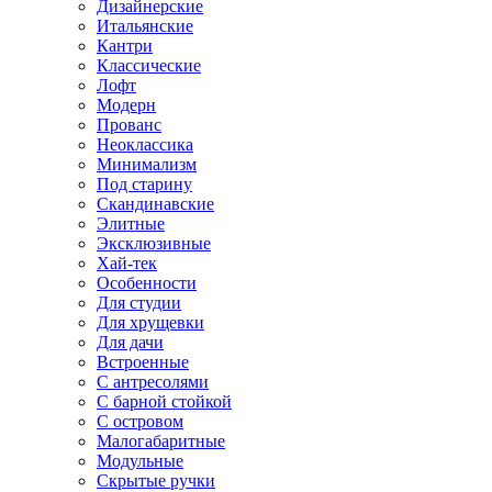
Дизайнерские
Итальянские
Кантри
Классические
Лофт
Модерн
Прованс
Неоклассика
Минимализм
Под старину
Скандинавские
Элитные
Эксклюзивные
Хай-тек
Особенности
Для студии
Для хрущевки
Для дачи
Встроенные
С антресолями
С барной стойкой
С островом
Малогабаритные
Модульные
Скрытые ручки