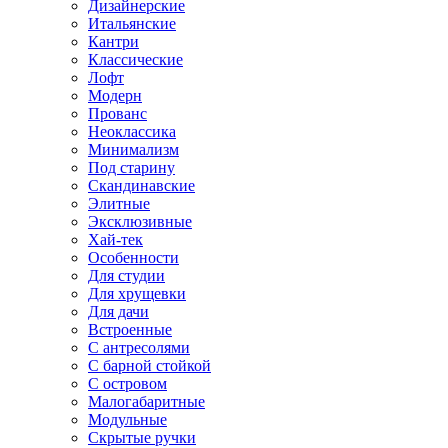
Дизайнерские
Итальянские
Кантри
Классические
Лофт
Модерн
Прованс
Неоклассика
Минимализм
Под старину
Скандинавские
Элитные
Эксклюзивные
Хай-тек
Особенности
Для студии
Для хрущевки
Для дачи
Встроенные
С антресолями
С барной стойкой
С островом
Малогабаритные
Модульные
Скрытые ручки