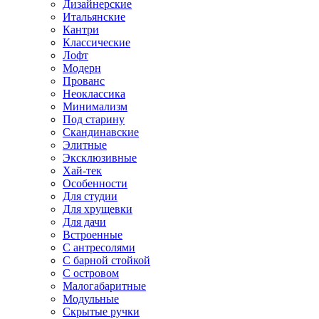
Дизайнерские
Итальянские
Кантри
Классические
Лофт
Модерн
Прованс
Неоклассика
Минимализм
Под старину
Скандинавские
Элитные
Эксклюзивные
Хай-тек
Особенности
Для студии
Для хрущевки
Для дачи
Встроенные
С антресолями
С барной стойкой
С островом
Малогабаритные
Модульные
Скрытые ручки