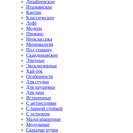
Дизайнерские
Итальянские
Кантри
Классические
Лофт
Модерн
Прованс
Неоклассика
Минимализм
Под старину
Скандинавские
Элитные
Эксклюзивные
Хай-тек
Особенности
Для студии
Для хрущевки
Для дачи
Встроенные
С антресолями
С барной стойкой
С островом
Малогабаритные
Модульные
Скрытые ручки