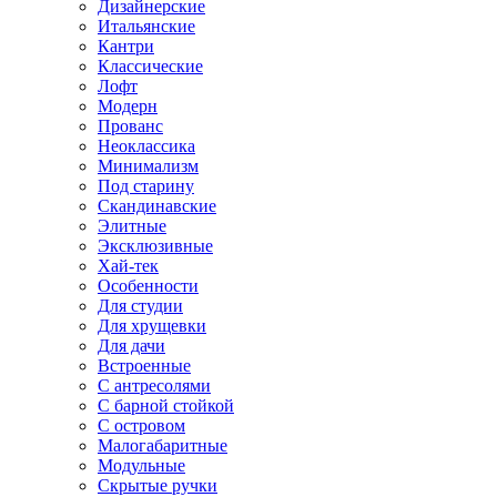
Дизайнерские
Итальянские
Кантри
Классические
Лофт
Модерн
Прованс
Неоклассика
Минимализм
Под старину
Скандинавские
Элитные
Эксклюзивные
Хай-тек
Особенности
Для студии
Для хрущевки
Для дачи
Встроенные
С антресолями
С барной стойкой
С островом
Малогабаритные
Модульные
Скрытые ручки