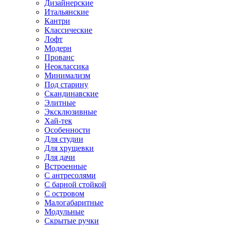
Дизайнерские
Итальянские
Кантри
Классические
Лофт
Модерн
Прованс
Неоклассика
Минимализм
Под старину
Скандинавские
Элитные
Эксклюзивные
Хай-тек
Особенности
Для студии
Для хрущевки
Для дачи
Встроенные
С антресолями
С барной стойкой
С островом
Малогабаритные
Модульные
Скрытые ручки